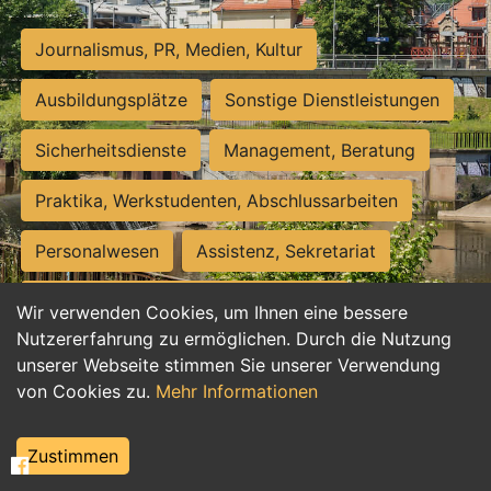
Journalismus, PR, Medien, Kultur
Ausbildungsplätze
Sonstige Dienstleistungen
Sicherheitsdienste
Management, Beratung
Praktika, Werkstudenten, Abschlussarbeiten
Personalwesen
Assistenz, Sekretariat
Hilfskräfte, Aushilfs- und Nebenjobs
Wir verwenden Cookies, um Ihnen eine bessere
Nutzererfahrung zu ermöglichen. Durch die Nutzung
Einkauf, Logistik, Materialwirtschaft
unserer Webseite stimmen Sie unserer Verwendung
von Cookies zu.
Mehr Informationen
Weiterbildung, Studium, duale Ausbildung
Tourismus
Rechtswesen
IT, Software
Zustimmen