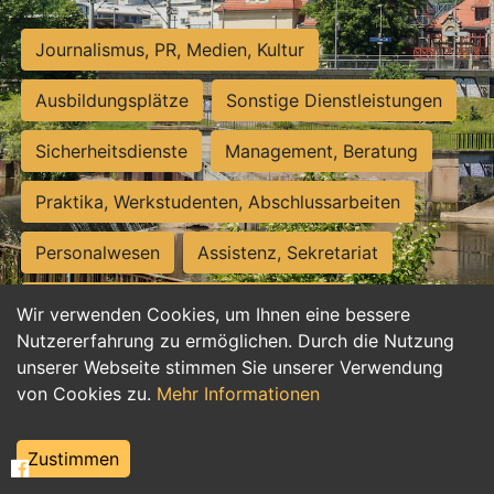
Journalismus, PR, Medien, Kultur
Ausbildungsplätze
Sonstige Dienstleistungen
Sicherheitsdienste
Management, Beratung
Praktika, Werkstudenten, Abschlussarbeiten
Personalwesen
Assistenz, Sekretariat
Hilfskräfte, Aushilfs- und Nebenjobs
Wir verwenden Cookies, um Ihnen eine bessere
Nutzererfahrung zu ermöglichen. Durch die Nutzung
Einkauf, Logistik, Materialwirtschaft
unserer Webseite stimmen Sie unserer Verwendung
von Cookies zu.
Mehr Informationen
Weiterbildung, Studium, duale Ausbildung
Tourismus
Rechtswesen
IT, Software
Zustimmen