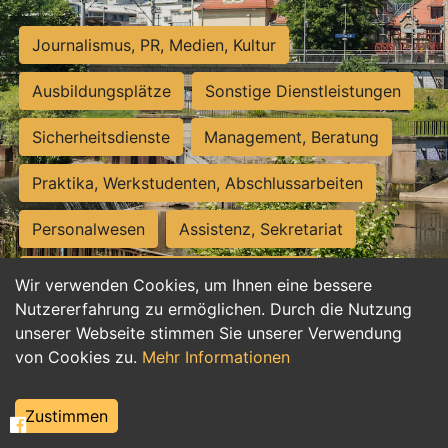
Journalismus, PR, Medien, Kultur
Ausbildungsplätze
Sonstige Dienstleistungen
Sicherheitsdienste
Management, Beratung
Praktika, Werkstudenten, Abschlussarbeiten
Personalwesen
Assistenz, Sekretariat
Hilfskräfte, Aushilfs- und Nebenjobs
Wir verwenden Cookies, um Ihnen eine bessere
Nutzererfahrung zu ermöglichen. Durch die Nutzung
Einkauf, Logistik, Materialwirtschaft
unserer Webseite stimmen Sie unserer Verwendung
von Cookies zu.
Mehr Informationen
Weiterbildung, Studium, duale Ausbildung
Tourismus
Rechtswesen
IT, Software
Zustimmen