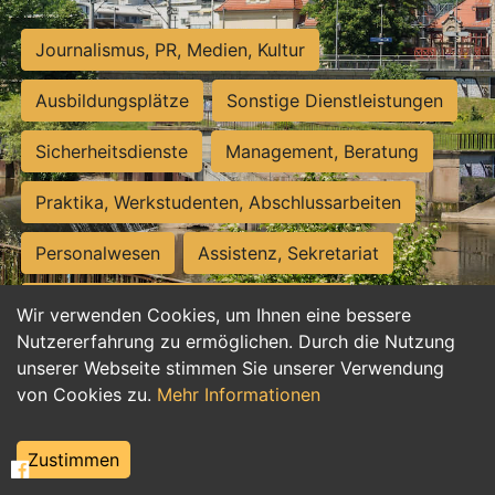
Journalismus, PR, Medien, Kultur
Ausbildungsplätze
Sonstige Dienstleistungen
Sicherheitsdienste
Management, Beratung
Praktika, Werkstudenten, Abschlussarbeiten
Personalwesen
Assistenz, Sekretariat
Hilfskräfte, Aushilfs- und Nebenjobs
Wir verwenden Cookies, um Ihnen eine bessere
Nutzererfahrung zu ermöglichen. Durch die Nutzung
Einkauf, Logistik, Materialwirtschaft
unserer Webseite stimmen Sie unserer Verwendung
von Cookies zu.
Mehr Informationen
Weiterbildung, Studium, duale Ausbildung
Tourismus
Rechtswesen
IT, Software
Zustimmen