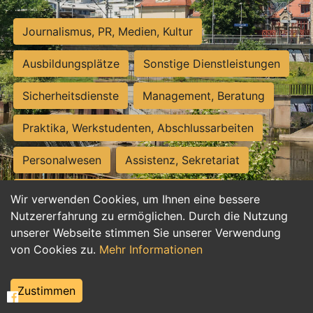
Journalismus, PR, Medien, Kultur
Ausbildungsplätze
Sonstige Dienstleistungen
Sicherheitsdienste
Management, Beratung
Praktika, Werkstudenten, Abschlussarbeiten
Personalwesen
Assistenz, Sekretariat
Hilfskräfte, Aushilfs- und Nebenjobs
Wir verwenden Cookies, um Ihnen eine bessere
Nutzererfahrung zu ermöglichen. Durch die Nutzung
Einkauf, Logistik, Materialwirtschaft
unserer Webseite stimmen Sie unserer Verwendung
von Cookies zu.
Mehr Informationen
Weiterbildung, Studium, duale Ausbildung
Tourismus
Rechtswesen
IT, Software
Zustimmen