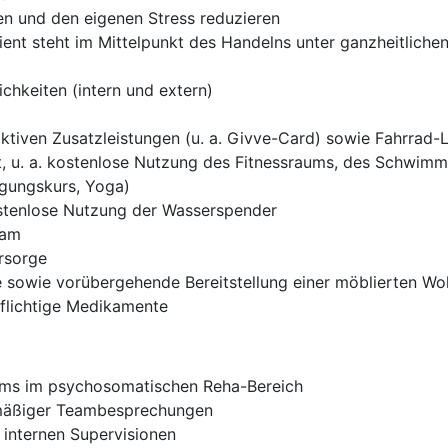
en und den eigenen Stress reduzieren
atient steht im Mittelpunkt des Handelns unter ganzheitliche
chkeiten (intern und extern)
ktiven Zusatzleistungen (u. a. Givve-Card) sowie Fahrrad-
 u. a. kostenlose Nutzung des Fitnessraums, des Schwimmb
igungskurs, Yoga)
ostenlose Nutzung der Wasserspender
eam
orsorge
 sowie vorübergehende Bereitstellung einer möblierten W
pflichtige Medikamente
eams im psychosomatischen Reha-Bereich
lmäßiger Teambesprechungen
 internen Supervisionen