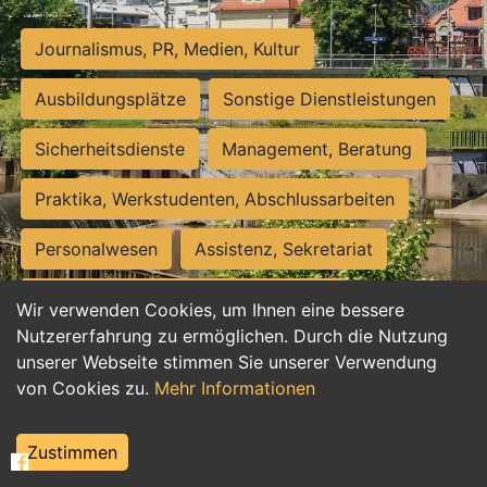
Journalismus, PR, Medien, Kultur
Ausbildungsplätze
Sonstige Dienstleistungen
Sicherheitsdienste
Management, Beratung
Praktika, Werkstudenten, Abschlussarbeiten
Personalwesen
Assistenz, Sekretariat
Hilfskräfte, Aushilfs- und Nebenjobs
Wir verwenden Cookies, um Ihnen eine bessere
Nutzererfahrung zu ermöglichen. Durch die Nutzung
Einkauf, Logistik, Materialwirtschaft
unserer Webseite stimmen Sie unserer Verwendung
von Cookies zu.
Mehr Informationen
Weiterbildung, Studium, duale Ausbildung
Tourismus
Rechtswesen
IT, Software
Zustimmen