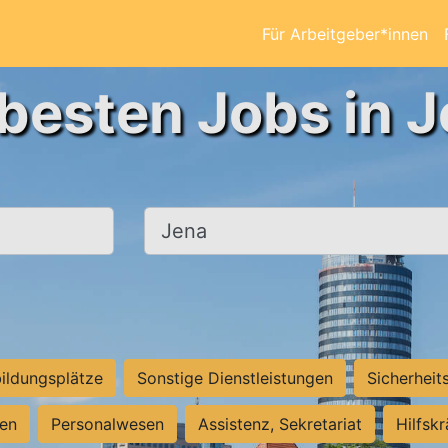
Für Arbeitgeber*innen
 besten Jobs in J
Ort, Stadt
ildungsplätze
Sonstige Dienstleistungen
Sicherheit
ten
Personalwesen
Assistenz, Sekretariat
Hilfsk