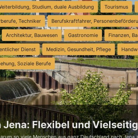
eiterbildung, Studium, duale Ausbildung
Tourismus
rberufe, Techniker
Berufskraftfahrer, Personenbeförder
Architektur, Bauwesen
Gastronomie
Finanzen, Ba
entlicher Dienst
Medizin, Gesundheit, Pflege
Handwe
iehung, Soziale Berufe
 Jena: Flexibel und Vielseiti
warum so viele Menschen aus ganz Deutschland nach Jena zi