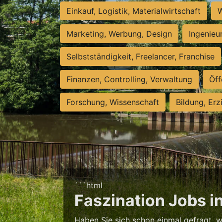
Einkauf, Logistik, Materialwirtschaft
W
Marketing, Werbung, Design
Ingenieu
Selbstständigkeit, Freelancer, Franchise
Finanzen, Controlling, Verwaltung
Öff
Forschung, Wissenschaft
Bildung, Erz
```html
Faszination Jobs in
Haben Sie sich schon einmal gefragt, 