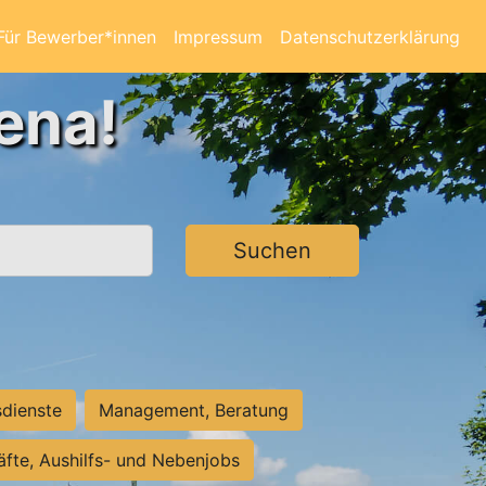
Für Bewerber*innen
Impressum
Datenschutzerklärung
ena!
Suchen
sdienste
Management, Beratung
räfte, Aushilfs- und Nebenjobs