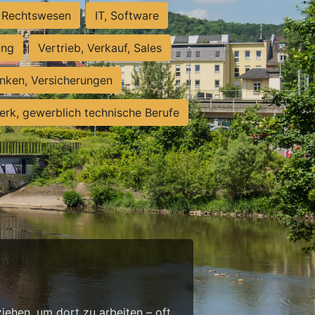
Rechtswesen
IT, Software
ung
Vertrieb, Verkauf, Sales
nken, Versicherungen
rk, gewerblich technische Berufe
g
ehen, um dort zu arbeiten – oft