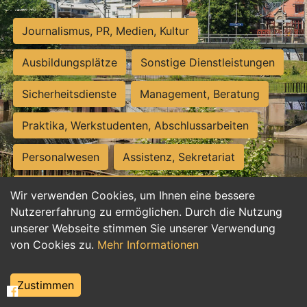
Journalismus, PR, Medien, Kultur
Ausbildungsplätze
Sonstige Dienstleistungen
Sicherheitsdienste
Management, Beratung
Praktika, Werkstudenten, Abschlussarbeiten
Personalwesen
Assistenz, Sekretariat
Hilfskräfte, Aushilfs- und Nebenjobs
Wir verwenden Cookies, um Ihnen eine bessere
Nutzererfahrung zu ermöglichen. Durch die Nutzung
Einkauf, Logistik, Materialwirtschaft
unserer Webseite stimmen Sie unserer Verwendung
von Cookies zu.
Mehr Informationen
Weiterbildung, Studium, duale Ausbildung
Tourismus
Rechtswesen
IT, Software
Zustimmen