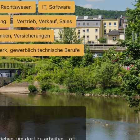
Rechtswesen
IT, Software
ung
Vertrieb, Verkauf, Sales
nken, Versicherungen
rk, gewerblich technische Berufe
g
ehen, um dort zu arbeiten – oft