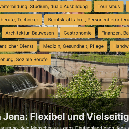
eiterbildung, Studium, duale Ausbildung
Tourismus
rberufe, Techniker
Berufskraftfahrer, Personenbeförder
Architektur, Bauwesen
Gastronomie
Finanzen, Ba
entlicher Dienst
Medizin, Gesundheit, Pflege
Handwe
iehung, Soziale Berufe
 Jena: Flexibel und Vielseiti
warum so viele Menschen aus ganz Deutschland nach Jena zi