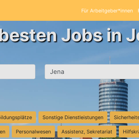
Für Arbeitgeber*innen
 besten Jobs in J
Ort, Stadt
ildungsplätze
Sonstige Dienstleistungen
Sicherheit
ten
Personalwesen
Assistenz, Sekretariat
Hilfsk