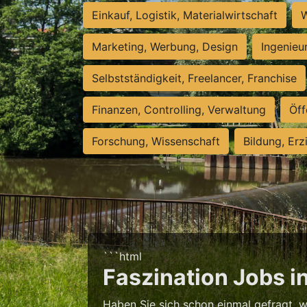
Einkauf, Logistik, Materialwirtschaft
W
Marketing, Werbung, Design
Ingenieu
Selbstständigkeit, Freelancer, Franchise
Finanzen, Controlling, Verwaltung
Öff
Forschung, Wissenschaft
Bildung, Erz
```html
Faszination Jobs in
Haben Sie sich schon einmal gefragt, 