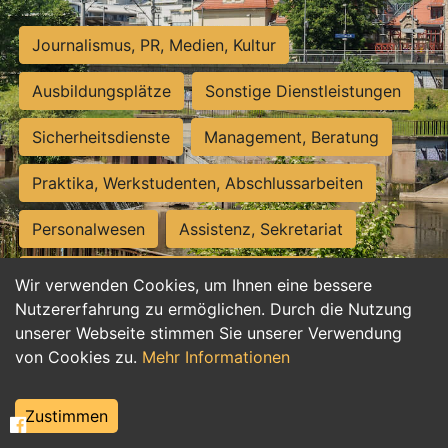
Journalismus, PR, Medien, Kultur
Ausbildungsplätze
Sonstige Dienstleistungen
Sicherheitsdienste
Management, Beratung
Praktika, Werkstudenten, Abschlussarbeiten
Personalwesen
Assistenz, Sekretariat
Hilfskräfte, Aushilfs- und Nebenjobs
Wir verwenden Cookies, um Ihnen eine bessere
Nutzererfahrung zu ermöglichen. Durch die Nutzung
Einkauf, Logistik, Materialwirtschaft
unserer Webseite stimmen Sie unserer Verwendung
von Cookies zu.
Mehr Informationen
Weiterbildung, Studium, duale Ausbildung
Tourismus
Rechtswesen
IT, Software
Zustimmen