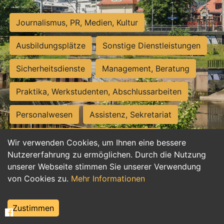
Journalismus, PR, Medien, Kultur
Ausbildungsplätze
Sonstige Dienstleistungen
Sicherheitsdienste
Management, Beratung
Praktika, Werkstudenten, Abschlussarbeiten
Personalwesen
Assistenz, Sekretariat
Hilfskräfte, Aushilfs- und Nebenjobs
Wir verwenden Cookies, um Ihnen eine bessere
Nutzererfahrung zu ermöglichen. Durch die Nutzung
Einkauf, Logistik, Materialwirtschaft
unserer Webseite stimmen Sie unserer Verwendung
von Cookies zu.
Mehr Informationen
Weiterbildung, Studium, duale Ausbildung
Tourismus
Rechtswesen
IT, Software
Zustimmen