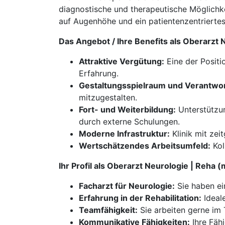
diagnostische und therapeutische Möglichke
auf Augenhöhe und ein patientenzentrierte
Das Angebot / Ihre Benefits als Oberarzt
Attraktive Vergütung:
Eine der Positi
Erfahrung.
Gestaltungsspielraum und Verantwo
mitzugestalten.
Fort- und Weiterbildung:
Unterstützun
durch externe Schulungen.
Moderne Infrastruktur:
Klinik mit zei
Wertschätzendes Arbeitsumfeld:
Kol
Ihr Profil als Oberarzt Neurologie | Reha 
Facharzt für Neurologie:
Sie haben ei
Erfahrung in der Rehabilitation:
Ideale
Teamfähigkeit:
Sie arbeiten gerne im 
Kommunikative Fähigkeiten:
Ihre Fäh