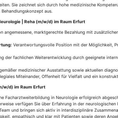
iten. Sie zeichnet sich durch hohe medizinische Kompetenz
s Behandlungskonzept aus.
 Neurologie | Reha (m/w/d) im Raum Erfurt
on angemessene, marktgerechte Bezahlung mit zusätzlichen
rtung:
Verantwortungsvolle Position mit der Möglichkeit, 
g der fachlichen Weiterentwicklung durch geeignete inte
tgemäßer medizinischer Ausstattung sowie aktuellen diagno
legiales Miteinander, Offenheit für Vielfalt und ein konstruk
(m/w/d) im Raum Erfurt
ne Facharztweiterbildung in Neurologie erfolgreich abgesc
rweise verfügen Sie über Erfahrung in der neurologischen R
Team und bringen sich aktiv in interdisziplinäre Zusammenar
igkeit, empathisch und klar mit Patienten sowie deren Ange