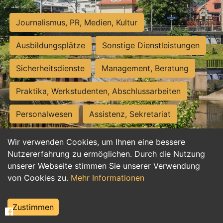
Journalismus, PR, Medien, Kultur
Ausbildungsplätze
Sonstige Dienstleistungen
Sicherheitsdienste
Management, Beratung
Praktika, Werkstudenten, Abschlussarbeiten
Personalwesen
Assistenz, Sekretariat
Hilfskräfte, Aushilfs- und Nebenjobs
Wir verwenden Cookies, um Ihnen eine bessere
Nutzererfahrung zu ermöglichen. Durch die Nutzung
Einkauf, Logistik, Materialwirtschaft
unserer Webseite stimmen Sie unserer Verwendung
von Cookies zu.
Mehr Informationen
Weiterbildung, Studium, duale Ausbildung
Tourismus
Rechtswesen
IT, Software
Zustimmen