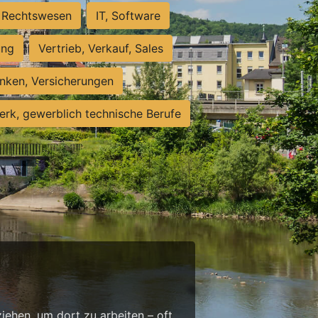
Rechtswesen
IT, Software
ung
Vertrieb, Verkauf, Sales
nken, Versicherungen
rk, gewerblich technische Berufe
g
ehen, um dort zu arbeiten – oft