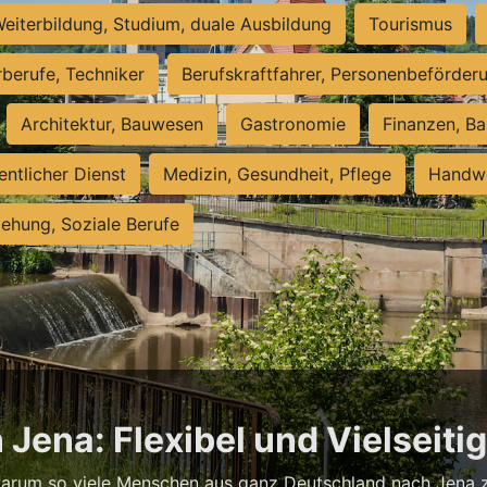
eiterbildung, Studium, duale Ausbildung
Tourismus
rberufe, Techniker
Berufskraftfahrer, Personenbeförder
Architektur, Bauwesen
Gastronomie
Finanzen, Ba
entlicher Dienst
Medizin, Gesundheit, Pflege
Handwe
iehung, Soziale Berufe
 Jena: Flexibel und Vielseiti
warum so viele Menschen aus ganz Deutschland nach Jena zi