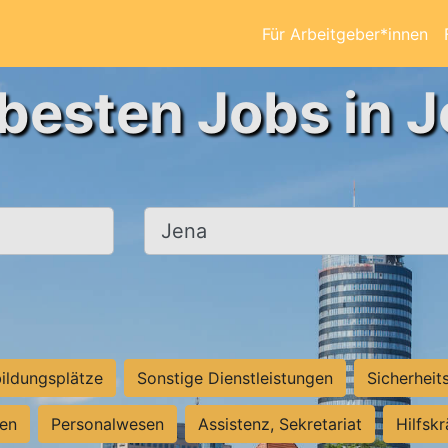
Für Arbeitgeber*innen
 besten Jobs in J
Ort, Stadt
ildungsplätze
Sonstige Dienstleistungen
Sicherheit
ten
Personalwesen
Assistenz, Sekretariat
Hilfsk