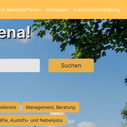
Für Bewerber*innen
Impressum
Datenschutzerklärung
ena!
Suchen
sdienste
Management, Beratung
räfte, Aushilfs- und Nebenjobs