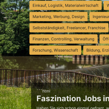
Einkauf, Logistik, Materialwirtschaft
W
Marketing, Werbung, Design
Ingenieu
Selbstständigkeit, Freelancer, Franchise
Finanzen, Controlling, Verwaltung
Öff
Forschung, Wissenschaft
Bildung, Erz
```html
Faszination Jobs in
Haben Sie sich schon einmal gefragt, 