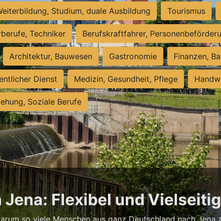
eiterbildung, Studium, duale Ausbildung
Tourismus
rberufe, Techniker
Berufskraftfahrer, Personenbeförder
Architektur, Bauwesen
Gastronomie
Finanzen, Ba
entlicher Dienst
Medizin, Gesundheit, Pflege
Handwe
iehung, Soziale Berufe
 Jena: Flexibel und Vielseiti
warum so viele Menschen aus ganz Deutschland nach Jena zi