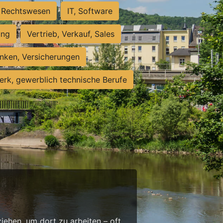
Rechtswesen
IT, Software
ung
Vertrieb, Verkauf, Sales
nken, Versicherungen
rk, gewerblich technische Berufe
g
ehen, um dort zu arbeiten – oft