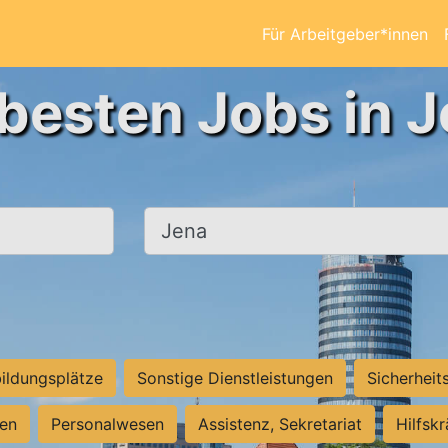
Für Arbeitgeber*innen
 besten Jobs in J
Ort, Stadt
ildungsplätze
Sonstige Dienstleistungen
Sicherheit
ten
Personalwesen
Assistenz, Sekretariat
Hilfsk