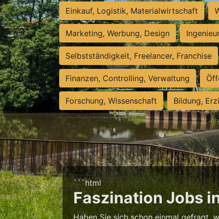
Einkauf, Logistik, Materialwirtschaft
W
Marketing, Werbung, Design
Ingenieu
Selbstständigkeit, Freelancer, Franchise
Finanzen, Controlling, Verwaltung
Öff
Forschung, Wissenschaft
Bildung, Erz
```html
Faszination Jobs in
Haben Sie sich schon einmal gefragt, 