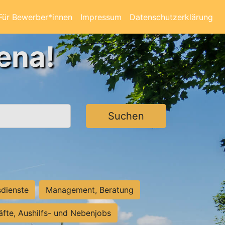
Für Bewerber*innen
Impressum
Datenschutzerklärung
ena!
Suchen
sdienste
Management, Beratung
räfte, Aushilfs- und Nebenjobs