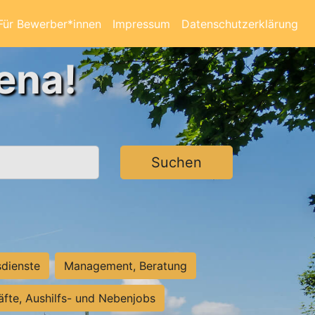
Für Bewerber*innen
Impressum
Datenschutzerklärung
ena!
Suchen
sdienste
Management, Beratung
räfte, Aushilfs- und Nebenjobs