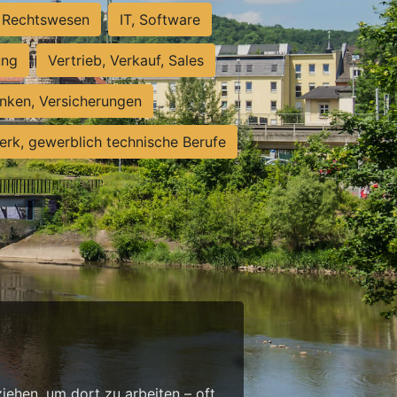
Rechtswesen
IT, Software
ung
Vertrieb, Verkauf, Sales
nken, Versicherungen
rk, gewerblich technische Berufe
g
ehen, um dort zu arbeiten – oft