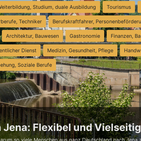
eiterbildung, Studium, duale Ausbildung
Tourismus
rberufe, Techniker
Berufskraftfahrer, Personenbeförder
Architektur, Bauwesen
Gastronomie
Finanzen, Ba
entlicher Dienst
Medizin, Gesundheit, Pflege
Handwe
iehung, Soziale Berufe
 Jena: Flexibel und Vielseiti
warum so viele Menschen aus ganz Deutschland nach Jena zi