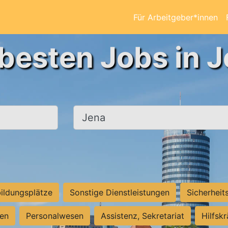
Für Arbeitgeber*innen
 besten Jobs in J
Ort, Stadt
ildungsplätze
Sonstige Dienstleistungen
Sicherheit
ten
Personalwesen
Assistenz, Sekretariat
Hilfsk