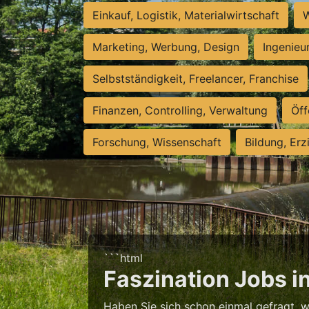
Einkauf, Logistik, Materialwirtschaft
W
Marketing, Werbung, Design
Ingenieu
Selbstständigkeit, Freelancer, Franchise
Finanzen, Controlling, Verwaltung
Öff
Forschung, Wissenschaft
Bildung, Erz
```html
Faszination Jobs in
Haben Sie sich schon einmal gefragt, 