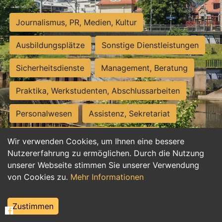
Journalismus, PR, Medien, Kultur
Ausbildungsplätze
Sonstige Dienstleistungen
Sicherheitsdienste
Management, Beratung
Praktika, Werkstudenten, Abschlussarbeiten
Personalwesen
Assistenz, Sekretariat
Hilfskräfte, Aushilfs- und Nebenjobs
Wir verwenden Cookies, um Ihnen eine bessere
Nutzererfahrung zu ermöglichen. Durch die Nutzung
Einkauf, Logistik, Materialwirtschaft
unserer Webseite stimmen Sie unserer Verwendung
von Cookies zu.
Mehr Informationen
Weiterbildung, Studium, duale Ausbildung
Tourismus
Rechtswesen
IT, Software
Zustimmen