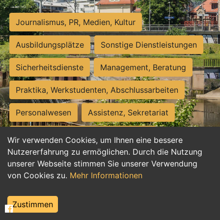
Journalismus, PR, Medien, Kultur
Ausbildungsplätze
Sonstige Dienstleistungen
Sicherheitsdienste
Management, Beratung
Praktika, Werkstudenten, Abschlussarbeiten
Personalwesen
Assistenz, Sekretariat
Hilfskräfte, Aushilfs- und Nebenjobs
Wir verwenden Cookies, um Ihnen eine bessere
Nutzererfahrung zu ermöglichen. Durch die Nutzung
Einkauf, Logistik, Materialwirtschaft
unserer Webseite stimmen Sie unserer Verwendung
von Cookies zu.
Mehr Informationen
Weiterbildung, Studium, duale Ausbildung
Tourismus
Rechtswesen
IT, Software
Zustimmen