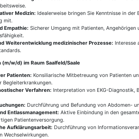
rbeitsweise.
ativer Medizin:
Idealerweise bringen Sie Kenntnisse in der 
g mit.
d Empathie:
Sicherer Umgang mit Patienten, Angehörigen u
fähigkeit.
nd Weiterentwicklung medizinischer Prozesse:
Interesse 
tandards.
n (m/w/d) im Raum Saalfeld/Saale
ver Patienten:
Konsiliarische Mitbetreuung von Patienten unt
er Begleiterkrankungen.
ostischer Verfahren:
Interpretation von EKG-Diagnostik, 
suchungen:
Durchführung und Befundung von Abdomen- un
 und Entlassmanagement:
Aktive Einbindung in den gesamt
ertigen Patientenversorgung.
he Aufklärungsarbeit:
Durchführung von Informationsvera
en Wechselwirkungen.