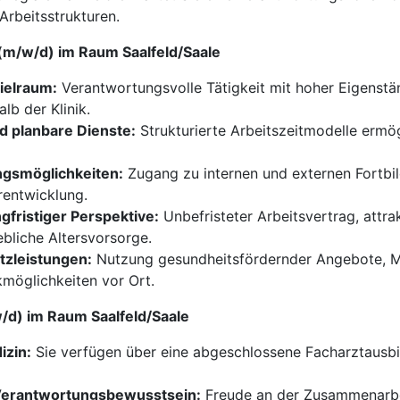
Arbeitsstrukturen.
 (m/w/d) im Raum Saalfeld/Saale
pielraum:
Verantwortungsvolle Tätigkeit mit hoher Eigenstä
lb der Klinik.
d planbare Dienste:
Strukturierte Arbeitszeitmodelle ermög
ngsmöglichkeiten:
Zugang zu internen und externen Fortbi
rentwicklung.
gfristiger Perspektive:
Unbefristeter Arbeitsvertrag, attr
ebliche Altersvorsorge.
zleistungen:
Nutzung gesundheitsfördernder Angebote, Mi
möglichkeiten vor Ort.
w/d) im Raum Saalfeld/Saale
izin:
Sie verfügen über eine abgeschlossene Facharztausbi
d Verantwortungsbewusstsein:
Freude an der Zusammenarbe