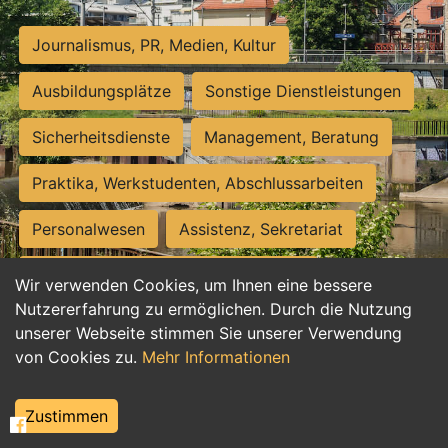
Journalismus, PR, Medien, Kultur
Ausbildungsplätze
Sonstige Dienstleistungen
Sicherheitsdienste
Management, Beratung
Praktika, Werkstudenten, Abschlussarbeiten
Personalwesen
Assistenz, Sekretariat
Hilfskräfte, Aushilfs- und Nebenjobs
Wir verwenden Cookies, um Ihnen eine bessere
Nutzererfahrung zu ermöglichen. Durch die Nutzung
Einkauf, Logistik, Materialwirtschaft
unserer Webseite stimmen Sie unserer Verwendung
von Cookies zu.
Mehr Informationen
Weiterbildung, Studium, duale Ausbildung
Tourismus
Rechtswesen
IT, Software
Zustimmen