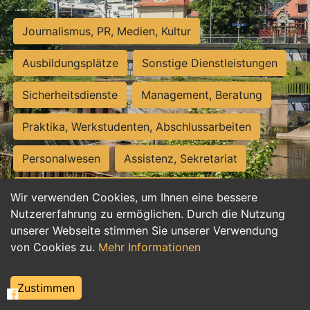
Journalismus, PR, Medien, Kultur
Ausbildungsplätze
Sonstige Dienstleistungen
Sicherheitsdienste
Management, Beratung
Praktika, Werkstudenten, Abschlussarbeiten
Personalwesen
Assistenz, Sekretariat
Hilfskräfte, Aushilfs- und Nebenjobs
Wir verwenden Cookies, um Ihnen eine bessere
Nutzererfahrung zu ermöglichen. Durch die Nutzung
Einkauf, Logistik, Materialwirtschaft
unserer Webseite stimmen Sie unserer Verwendung
von Cookies zu.
Mehr Informationen
Weiterbildung, Studium, duale Ausbildung
Tourismus
Rechtswesen
IT, Software
Zustimmen