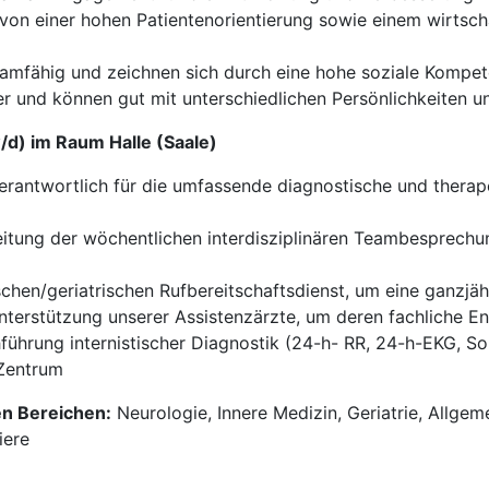
t von einer hohen Patientenorientierung sowie einem wirtsc
eamfähig und zeichnen sich durch eine hohe soziale Kompe
r und können gut mit unterschiedlichen Persönlichkeiten u
/d) im Raum Halle (Saale)
rantwortlich für die umfassende diagnostische und therape
itung der wöchentlichen interdisziplinären Teambesprechu
chen/geriatrischen Rufbereitschaftsdienst, um eine ganzjäh
terstützung unserer Assistenzärzte, um deren fachliche En
ührung internistischer Diagnostik (24-h- RR, 24-h-EKG, So
 Zentrum
en Bereichen:
Neurologie, Innere Medizin, Geriatrie, Allge
iere