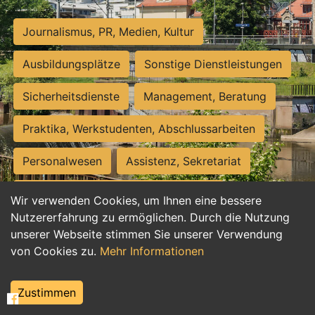
Journalismus, PR, Medien, Kultur
Ausbildungsplätze
Sonstige Dienstleistungen
Sicherheitsdienste
Management, Beratung
Praktika, Werkstudenten, Abschlussarbeiten
Personalwesen
Assistenz, Sekretariat
Hilfskräfte, Aushilfs- und Nebenjobs
Wir verwenden Cookies, um Ihnen eine bessere
Nutzererfahrung zu ermöglichen. Durch die Nutzung
Einkauf, Logistik, Materialwirtschaft
unserer Webseite stimmen Sie unserer Verwendung
von Cookies zu.
Mehr Informationen
Weiterbildung, Studium, duale Ausbildung
Tourismus
Rechtswesen
IT, Software
Zustimmen