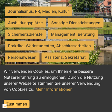
Journalismus, PR, Medien, Kultur
Ausbildungsplätze
Sonstige Dienstleistungen
Sicherheitsdienste
Management, Beratung
Praktika, Werkstudenten, Abschlussarbeiten
Personalwesen
Assistenz, Sekretariat
Hilfskräfte, Aushilfs- und Nebenjobs
Wir verwenden Cookies, um Ihnen eine bessere
Nutzererfahrung zu ermöglichen. Durch die Nutzung
Einkauf, Logistik, Materialwirtschaft
unserer Webseite stimmen Sie unserer Verwendung
von Cookies zu.
Mehr Informationen
Weiterbildung, Studium, duale Ausbildung
Tourismus
Rechtswesen
IT, Software
Zustimmen