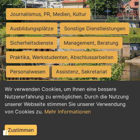
Journalismus, PR, Medien, Kultur
Ausbildungsplätze
Sonstige Dienstleistungen
Sicherheitsdienste
Management, Beratung
Praktika, Werkstudenten, Abschlussarbeiten
Personalwesen
Assistenz, Sekretariat
Hilfskräfte, Aushilfs- und Nebenjobs
Wir verwenden Cookies, um Ihnen eine bessere
Nutzererfahrung zu ermöglichen. Durch die Nutzung
Einkauf, Logistik, Materialwirtschaft
unserer Webseite stimmen Sie unserer Verwendung
von Cookies zu.
Mehr Informationen
Weiterbildung, Studium, duale Ausbildung
Tourismus
Rechtswesen
IT, Software
Zustimmen