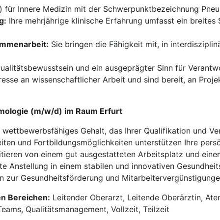
 für Innere Medizin mit der Schwerpunktbezeichnung Pneu
g:
Ihre mehrjährige klinische Erfahrung umfasst ein breite
ammenarbeit:
Sie bringen die Fähigkeit mit, in interdiszipl
ualitätsbewusstsein und ein ausgeprägter Sinn für Verantw
resse an wissenschaftlicher Arbeit und sind bereit, an Proj
umologie (m/w/d) im Raum Erfurt
n wettbewerbsfähiges Gehalt, das Ihrer Qualifikation und V
eiten und Fortbildungsmöglichkeiten unterstützen Ihre pers
itieren von einem gut ausgestatteten Arbeitsplatz und ein
te Anstellung in einem stabilen und innovativen Gesundhei
n zur Gesundheitsförderung und Mitarbeitervergünstigunge
en Bereichen:
Leitender Oberarzt, Leitende Oberärztin, A
eams, Qualitätsmanagement, Vollzeit, Teilzeit