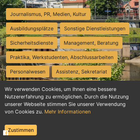
Journalismus, PR, Medien, Kultur
Ausbildungsplätze
Sonstige Dienstleistungen
Sicherheitsdienste
Management, Beratung
Praktika, Werkstudenten, Abschlussarbeiten
Personalwesen
Assistenz, Sekretariat
Hilfskräfte, Aushilfs- und Nebenjobs
Wir verwenden Cookies, um Ihnen eine bessere
Nutzererfahrung zu ermöglichen. Durch die Nutzung
Einkauf, Logistik, Materialwirtschaft
unserer Webseite stimmen Sie unserer Verwendung
von Cookies zu.
Mehr Informationen
Weiterbildung, Studium, duale Ausbildung
Tourismus
Rechtswesen
IT, Software
Zustimmen