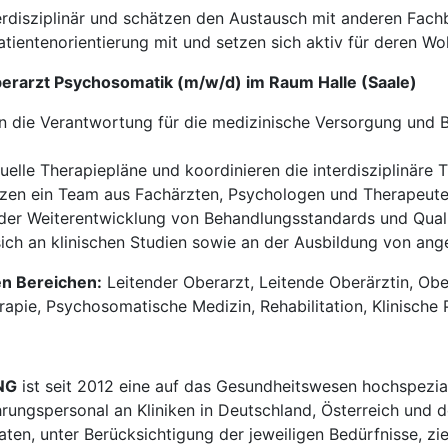
erdisziplinär und schätzen den Austausch mit anderen Fach
tientenorientierung mit und setzen sich aktiv für deren Wo
berarzt Psychosomatik (m/w/d) im Raum Halle (Saale)
 die Verantwortung für die medizinische Versorgung und B
duelle Therapiepläne und koordinieren die interdisziplinäre 
tzen ein Team aus Fachärzten, Psychologen und Therapeute
 der Weiterentwicklung von Behandlungsstandards und Qual
sich an klinischen Studien sowie an der Ausbildung von an
en Bereichen:
Leitender Oberarzt, Leitende Oberärztin, Ober
rapie, Psychosomatische Medizin, Rehabilitation, Klinische 
NG
ist seit 2012 eine auf das Gesundheitswesen hochspezial
hrungspersonal an Kliniken in Deutschland, Österreich und d
en, unter Berücksichtigung der jeweiligen Bedürfnisse, zi