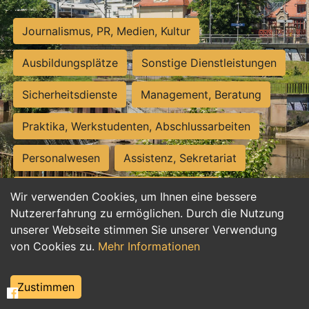
Journalismus, PR, Medien, Kultur
Ausbildungsplätze
Sonstige Dienstleistungen
Sicherheitsdienste
Management, Beratung
Praktika, Werkstudenten, Abschlussarbeiten
Personalwesen
Assistenz, Sekretariat
Hilfskräfte, Aushilfs- und Nebenjobs
Wir verwenden Cookies, um Ihnen eine bessere
Nutzererfahrung zu ermöglichen. Durch die Nutzung
Einkauf, Logistik, Materialwirtschaft
unserer Webseite stimmen Sie unserer Verwendung
von Cookies zu.
Mehr Informationen
Weiterbildung, Studium, duale Ausbildung
Tourismus
Rechtswesen
IT, Software
Zustimmen