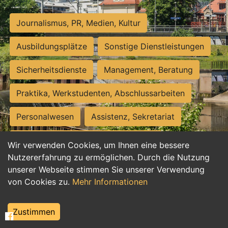
Journalismus, PR, Medien, Kultur
Ausbildungsplätze
Sonstige Dienstleistungen
Sicherheitsdienste
Management, Beratung
Praktika, Werkstudenten, Abschlussarbeiten
Personalwesen
Assistenz, Sekretariat
Hilfskräfte, Aushilfs- und Nebenjobs
Wir verwenden Cookies, um Ihnen eine bessere
Nutzererfahrung zu ermöglichen. Durch die Nutzung
Einkauf, Logistik, Materialwirtschaft
unserer Webseite stimmen Sie unserer Verwendung
von Cookies zu.
Mehr Informationen
Weiterbildung, Studium, duale Ausbildung
Tourismus
Rechtswesen
IT, Software
Zustimmen