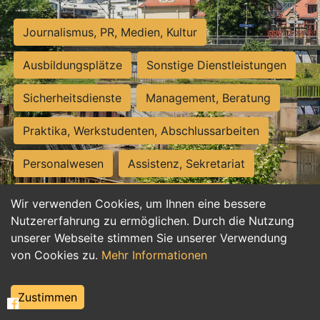
Journalismus, PR, Medien, Kultur
Ausbildungsplätze
Sonstige Dienstleistungen
Sicherheitsdienste
Management, Beratung
Praktika, Werkstudenten, Abschlussarbeiten
Personalwesen
Assistenz, Sekretariat
Hilfskräfte, Aushilfs- und Nebenjobs
Wir verwenden Cookies, um Ihnen eine bessere
Nutzererfahrung zu ermöglichen. Durch die Nutzung
Einkauf, Logistik, Materialwirtschaft
unserer Webseite stimmen Sie unserer Verwendung
von Cookies zu.
Mehr Informationen
Weiterbildung, Studium, duale Ausbildung
Tourismus
Rechtswesen
IT, Software
Zustimmen