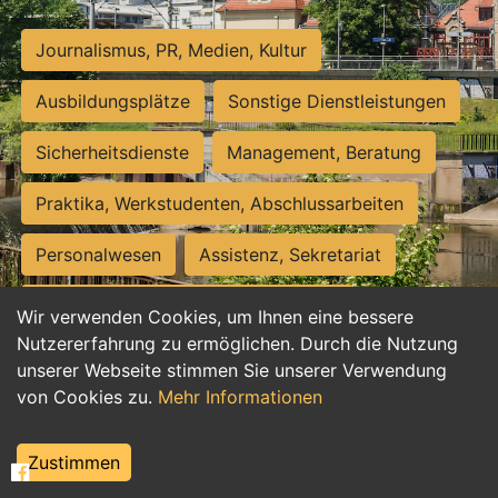
Journalismus, PR, Medien, Kultur
Ausbildungsplätze
Sonstige Dienstleistungen
Sicherheitsdienste
Management, Beratung
Praktika, Werkstudenten, Abschlussarbeiten
Personalwesen
Assistenz, Sekretariat
Hilfskräfte, Aushilfs- und Nebenjobs
Wir verwenden Cookies, um Ihnen eine bessere
Nutzererfahrung zu ermöglichen. Durch die Nutzung
Einkauf, Logistik, Materialwirtschaft
unserer Webseite stimmen Sie unserer Verwendung
von Cookies zu.
Mehr Informationen
Weiterbildung, Studium, duale Ausbildung
Tourismus
Rechtswesen
IT, Software
Zustimmen