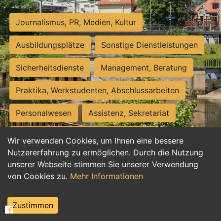
Journalismus, PR, Medien, Kultur
Ausbildungsplätze
Sonstige Dienstleistungen
Sicherheitsdienste
Management, Beratung
Praktika, Werkstudenten, Abschlussarbeiten
Personalwesen
Assistenz, Sekretariat
Hilfskräfte, Aushilfs- und Nebenjobs
Wir verwenden Cookies, um Ihnen eine bessere
Nutzererfahrung zu ermöglichen. Durch die Nutzung
Einkauf, Logistik, Materialwirtschaft
unserer Webseite stimmen Sie unserer Verwendung
von Cookies zu.
Mehr Informationen
Weiterbildung, Studium, duale Ausbildung
Tourismus
Rechtswesen
IT, Software
Zustimmen