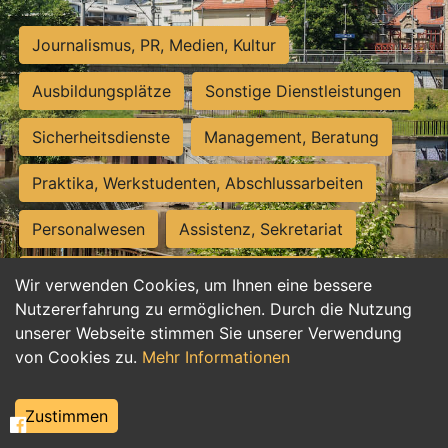
Journalismus, PR, Medien, Kultur
Ausbildungsplätze
Sonstige Dienstleistungen
Sicherheitsdienste
Management, Beratung
Praktika, Werkstudenten, Abschlussarbeiten
Personalwesen
Assistenz, Sekretariat
Hilfskräfte, Aushilfs- und Nebenjobs
Wir verwenden Cookies, um Ihnen eine bessere
Nutzererfahrung zu ermöglichen. Durch die Nutzung
Einkauf, Logistik, Materialwirtschaft
unserer Webseite stimmen Sie unserer Verwendung
von Cookies zu.
Mehr Informationen
Weiterbildung, Studium, duale Ausbildung
Tourismus
Rechtswesen
IT, Software
Zustimmen