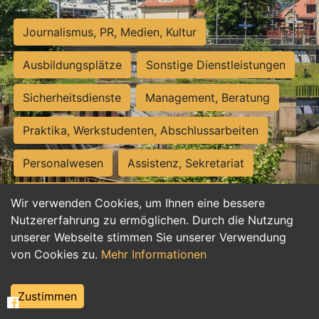
Journalismus, PR, Medien, Kultur
Ausbildungsplätze
Sonstige Dienstleistungen
Sicherheitsdienste
Management, Beratung
Praktika, Werkstudenten, Abschlussarbeiten
Personalwesen
Assistenz, Sekretariat
Hilfskräfte, Aushilfs- und Nebenjobs
Wir verwenden Cookies, um Ihnen eine bessere
Nutzererfahrung zu ermöglichen. Durch die Nutzung
Einkauf, Logistik, Materialwirtschaft
unserer Webseite stimmen Sie unserer Verwendung
von Cookies zu.
Mehr Informationen
Weiterbildung, Studium, duale Ausbildung
Tourismus
Rechtswesen
IT, Software
Zustimmen