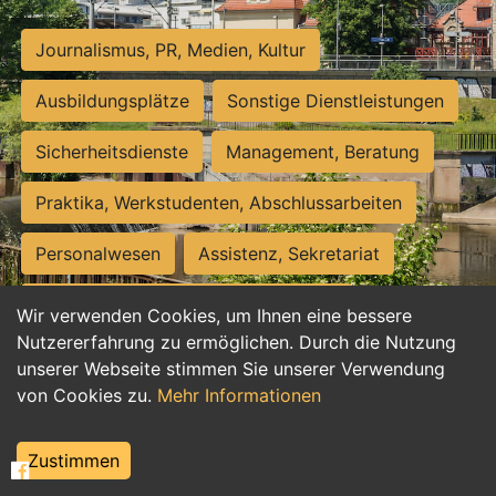
Journalismus, PR, Medien, Kultur
Ausbildungsplätze
Sonstige Dienstleistungen
Sicherheitsdienste
Management, Beratung
Praktika, Werkstudenten, Abschlussarbeiten
Personalwesen
Assistenz, Sekretariat
Hilfskräfte, Aushilfs- und Nebenjobs
Wir verwenden Cookies, um Ihnen eine bessere
Nutzererfahrung zu ermöglichen. Durch die Nutzung
Einkauf, Logistik, Materialwirtschaft
unserer Webseite stimmen Sie unserer Verwendung
von Cookies zu.
Mehr Informationen
Weiterbildung, Studium, duale Ausbildung
Tourismus
Rechtswesen
IT, Software
Zustimmen