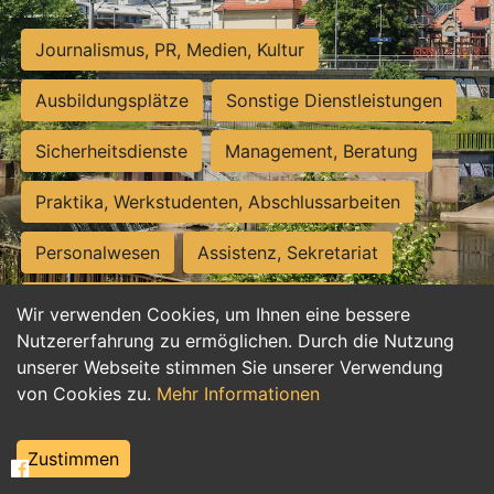
Journalismus, PR, Medien, Kultur
Ausbildungsplätze
Sonstige Dienstleistungen
Sicherheitsdienste
Management, Beratung
Praktika, Werkstudenten, Abschlussarbeiten
Personalwesen
Assistenz, Sekretariat
Hilfskräfte, Aushilfs- und Nebenjobs
Wir verwenden Cookies, um Ihnen eine bessere
Nutzererfahrung zu ermöglichen. Durch die Nutzung
Einkauf, Logistik, Materialwirtschaft
unserer Webseite stimmen Sie unserer Verwendung
von Cookies zu.
Mehr Informationen
Weiterbildung, Studium, duale Ausbildung
Tourismus
Rechtswesen
IT, Software
Zustimmen