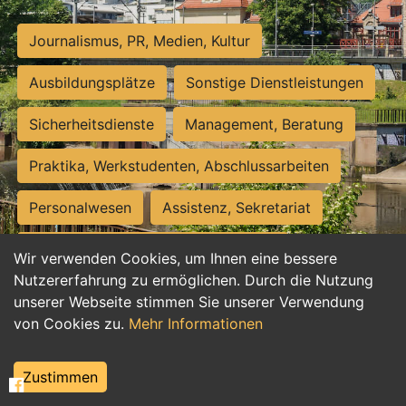
Journalismus, PR, Medien, Kultur
Ausbildungsplätze
Sonstige Dienstleistungen
Sicherheitsdienste
Management, Beratung
Praktika, Werkstudenten, Abschlussarbeiten
Personalwesen
Assistenz, Sekretariat
Hilfskräfte, Aushilfs- und Nebenjobs
Wir verwenden Cookies, um Ihnen eine bessere
Nutzererfahrung zu ermöglichen. Durch die Nutzung
Einkauf, Logistik, Materialwirtschaft
unserer Webseite stimmen Sie unserer Verwendung
von Cookies zu.
Mehr Informationen
Weiterbildung, Studium, duale Ausbildung
Tourismus
Rechtswesen
IT, Software
Zustimmen