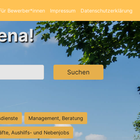
Für Bewerber*innen
Impressum
Datenschutzerklärung
ena!
Suchen
sdienste
Management, Beratung
räfte, Aushilfs- und Nebenjobs