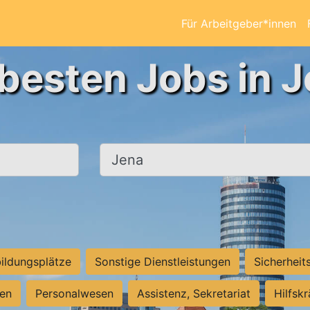
Für Arbeitgeber*innen
 besten Jobs in J
Ort, Stadt
ildungsplätze
Sonstige Dienstleistungen
Sicherheit
ten
Personalwesen
Assistenz, Sekretariat
Hilfsk