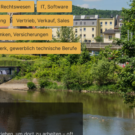
Rechtswesen
IT, Software
ung
Vertrieb, Verkauf, Sales
nken, Versicherungen
rk, gewerblich technische Berufe
g
ehen, um dort zu arbeiten – oft