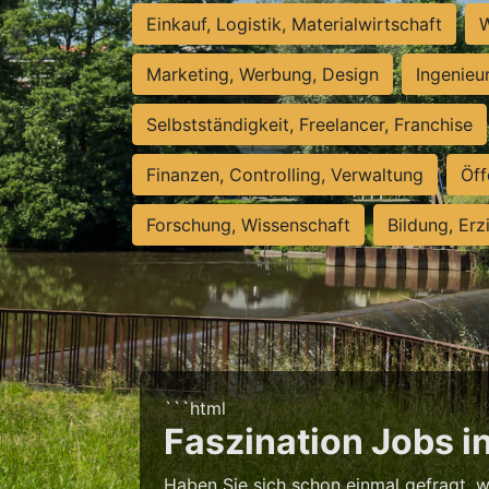
Einkauf, Logistik, Materialwirtschaft
W
Marketing, Werbung, Design
Ingenieu
Selbstständigkeit, Freelancer, Franchise
Finanzen, Controlling, Verwaltung
Öff
Forschung, Wissenschaft
Bildung, Erz
```html
Faszination Jobs in
Haben Sie sich schon einmal gefragt, 