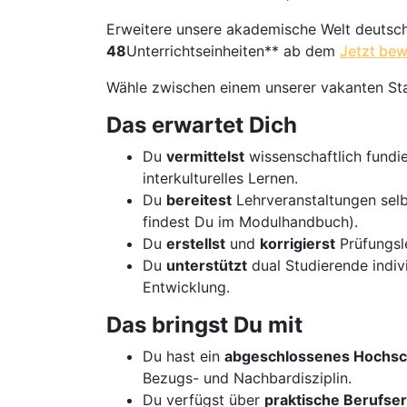
Erweitere unsere akademische Welt deutsc
48
Unterrichtseinheiten** ab dem
Jetzt be
Wähle zwischen einem unserer vakanten Sta
Das erwartet Dich
Du
vermittelst
wissenschaftlich fundie
interkulturelles Lernen.
Du
bereitest
Lehrveranstaltungen sel
findest Du im Modulhandbuch).
Du
erstellst
und
korrigierst
Prüfungsle
Du
unterstützt
dual Studierende indivi
Entwicklung.
Das bringst Du mit
Du hast ein
abgeschlossenes Hochsc
Bezugs- und Nachbardisziplin.
Du verfügst über
praktische Berufse