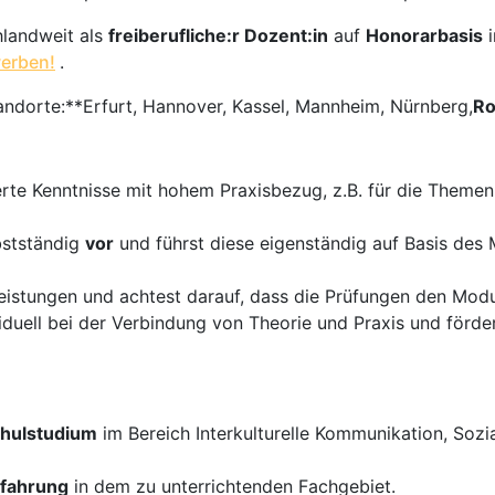
hlandweit als
freiberufliche:r Dozent:in
auf
Honorarbasis
werben!
.
ndorte:**Erfurt, Hannover, Kassel, Mannheim, Nürnberg,
Ro
rte Kenntnisse mit hohem Praxisbezug, z.B. für die Themen In
bstständig
vor
und führst diese eigenständig auf Basis des
istungen und achtest darauf, dass die Prüfungen den Modul
duell bei der Verbindung von Theorie und Praxis und förder
hulstudium
im Bereich Interkulturelle Kommunikation, Sozia
rfahrung
in dem zu unterrichtenden Fachgebiet.