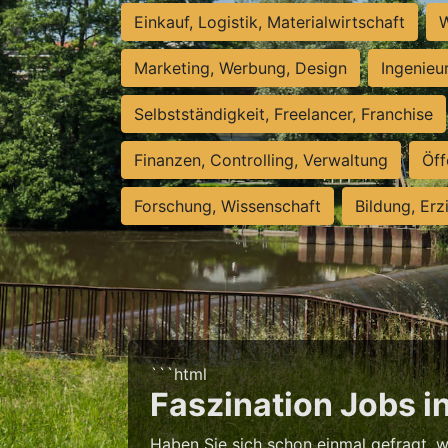
Einkauf, Logistik, Materialwirtschaft
W
Marketing, Werbung, Design
Ingenieu
Selbstständigkeit, Freelancer, Franchise
Finanzen, Controlling, Verwaltung
Öff
Forschung, Wissenschaft
Bildung, Erz
```html
Faszination Jobs in
Haben Sie sich schon einmal gefragt, 