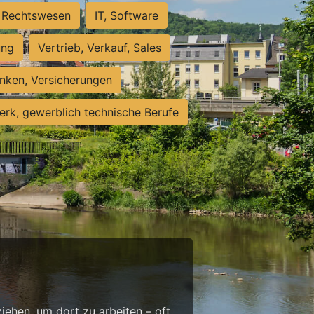
Rechtswesen
IT, Software
ung
Vertrieb, Verkauf, Sales
nken, Versicherungen
rk, gewerblich technische Berufe
g
ehen, um dort zu arbeiten – oft