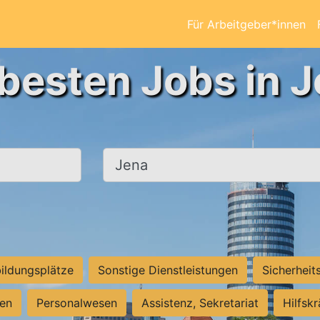
Für Arbeitgeber*innen
 besten Jobs in J
Ort, Stadt
ildungsplätze
Sonstige Dienstleistungen
Sicherheit
ten
Personalwesen
Assistenz, Sekretariat
Hilfsk