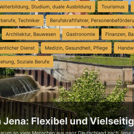
eiterbildung, Studium, duale Ausbildung
Tourismus
rberufe, Techniker
Berufskraftfahrer, Personenbeförder
Architektur, Bauwesen
Gastronomie
Finanzen, Ba
entlicher Dienst
Medizin, Gesundheit, Pflege
Handwe
iehung, Soziale Berufe
 Jena: Flexibel und Vielseiti
warum so viele Menschen aus ganz Deutschland nach Jena zi