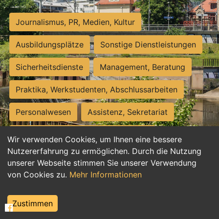
Journalismus, PR, Medien, Kultur
Ausbildungsplätze
Sonstige Dienstleistungen
Sicherheitsdienste
Management, Beratung
Praktika, Werkstudenten, Abschlussarbeiten
Personalwesen
Assistenz, Sekretariat
Hilfskräfte, Aushilfs- und Nebenjobs
Wir verwenden Cookies, um Ihnen eine bessere
Nutzererfahrung zu ermöglichen. Durch die Nutzung
Einkauf, Logistik, Materialwirtschaft
unserer Webseite stimmen Sie unserer Verwendung
von Cookies zu.
Mehr Informationen
Weiterbildung, Studium, duale Ausbildung
Tourismus
Rechtswesen
IT, Software
Zustimmen