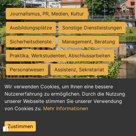
Journalismus, PR, Medien, Kultur
Ausbildungsplätze
Sonstige Dienstleistungen
Sicherheitsdienste
Management, Beratung
Praktika, Werkstudenten, Abschlussarbeiten
Personalwesen
Assistenz, Sekretariat
Hilfskräfte, Aushilfs- und Nebenjobs
Wir verwenden Cookies, um Ihnen eine bessere
Nutzererfahrung zu ermöglichen. Durch die Nutzung
Einkauf, Logistik, Materialwirtschaft
unserer Webseite stimmen Sie unserer Verwendung
von Cookies zu.
Mehr Informationen
Weiterbildung, Studium, duale Ausbildung
Tourismus
Rechtswesen
IT, Software
Zustimmen