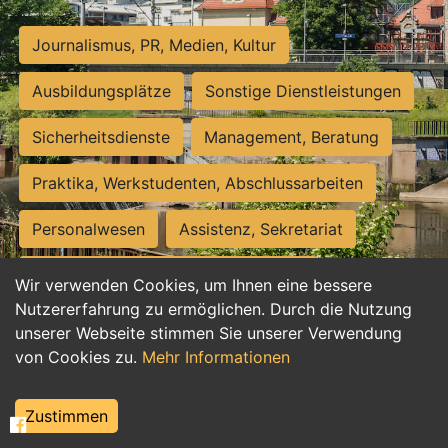
Journalismus, PR, Medien, Kultur
Ausbildungsplätze
Sonstige Dienstleistungen
Sicherheitsdienste
Management, Beratung
Praktika, Werkstudenten, Abschlussarbeiten
Personalwesen
Assistenz, Sekretariat
Hilfskräfte, Aushilfs- und Nebenjobs
Wir verwenden Cookies, um Ihnen eine bessere
Nutzererfahrung zu ermöglichen. Durch die Nutzung
Einkauf, Logistik, Materialwirtschaft
unserer Webseite stimmen Sie unserer Verwendung
von Cookies zu.
Mehr Informationen
Weiterbildung, Studium, duale Ausbildung
Tourismus
Rechtswesen
IT, Software
Zustimmen