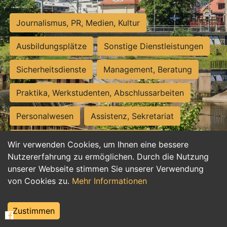
Journalismus, PR, Medien, Kultur
Ausbildungsplätze
Sonstige Dienstleistungen
Sicherheitsdienste
Management, Beratung
Praktika, Werkstudenten, Abschlussarbeiten
Personalwesen
Assistenz, Sekretariat
Hilfskräfte, Aushilfs- und Nebenjobs
Wir verwenden Cookies, um Ihnen eine bessere
Nutzererfahrung zu ermöglichen. Durch die Nutzung
Einkauf, Logistik, Materialwirtschaft
unserer Webseite stimmen Sie unserer Verwendung
von Cookies zu.
Mehr Informationen
Weiterbildung, Studium, duale Ausbildung
Tourismus
Rechtswesen
IT, Software
Zustimmen