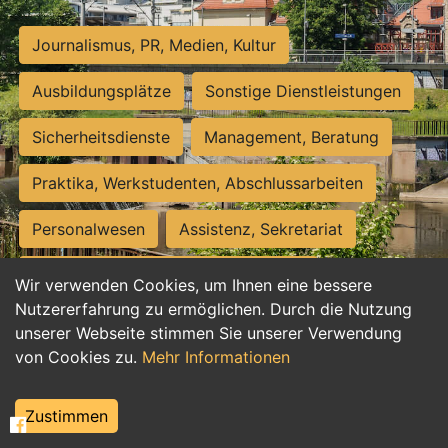
Journalismus, PR, Medien, Kultur
Ausbildungsplätze
Sonstige Dienstleistungen
Sicherheitsdienste
Management, Beratung
Praktika, Werkstudenten, Abschlussarbeiten
Personalwesen
Assistenz, Sekretariat
Hilfskräfte, Aushilfs- und Nebenjobs
Wir verwenden Cookies, um Ihnen eine bessere
Nutzererfahrung zu ermöglichen. Durch die Nutzung
Einkauf, Logistik, Materialwirtschaft
unserer Webseite stimmen Sie unserer Verwendung
von Cookies zu.
Mehr Informationen
Weiterbildung, Studium, duale Ausbildung
Tourismus
Rechtswesen
IT, Software
Zustimmen